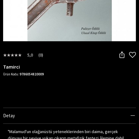
5,0
(0)
Tamirci
Ürün Kodu:
9786054820009
Detay
"Malamud'un olağanüstü yeteneklerinden biri daima, gerçek
dünyayı bir seviye yukarı çıkarıp metafizik fantezi âlemine dahil