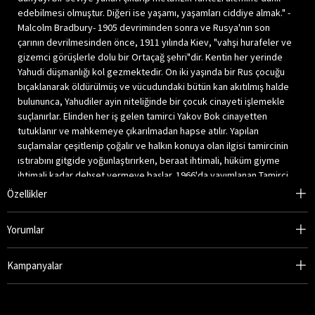
edebilmesi olmuştur. Diğeri ise yaşamı, yaşamları ciddiye almak." -
Malcolm Bradbury- 1905 devriminden sonra ve Rusya'nın son
çarının devrilmesinden önce, 1911 yılında Kiev, "vahşi hurafeler ve
gizemci görüşlerle dolu bir Ortaçağ şehri"dir. Kentin her yerinde
Yahudi düşmanlığı kol gezmektedir. On iki yaşında bir Rus çocuğu
bıçaklanarak öldürülmüş ve vücudundaki bütün kan akıtılmış halde
bulununca, Yahudiler ayin niteliğinde bir çocuk cinayeti işlemekle
suçlanırlar. Elinden her iş gelen tamirci Yakov Bok cinayetten
tutuklanır ve mahkemeye çıkarılmadan hapse atılır. Yapılan
suçlamalar çeşitlenip çoğalır ve halkın konuya olan ilgisi tamircinin
ıstırabını gitgide yoğunlaştırırken, beraat ihtimali, hüküm giyme
ihtimali kadar dehşet vermeye başlar. 1966'da yayımlanan Tamirci,
Bernard Malamud'a hem bir Pulitzer Ödülü, hem de ikinci Ulusal
Özellikler
Kitap Ödülü'nü kazandırmıştır. "Tamirci, Saul Bellow ve Philip
Roth'un Büyük Yahudi-Amerikan Romanları arasında yer almayı hak
Yorumlar
ediyor." -Independent-
Kampanyalar