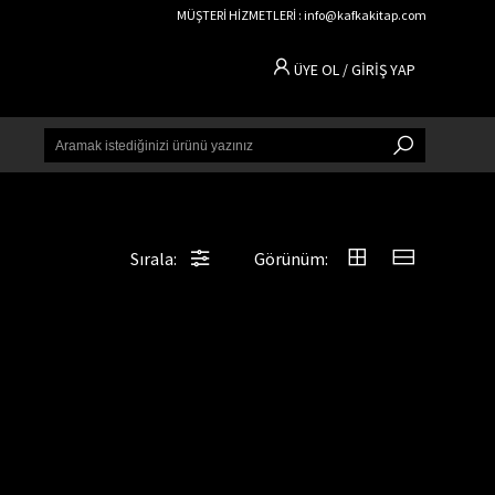
MÜŞTERİ HİZMETLERİ : info@kafkakitap.com
ÜYE OL / GİRİŞ YAP
Sırala:
Görünüm: