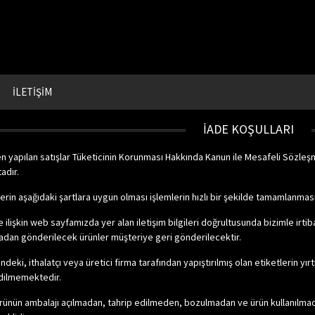
İLETİŞİM
İADE KOŞULLARI
 yapılan satışlar Tüketicinin Korunması Hakkında Kanun ile Mesafeli Sözleş
adır.
rin aşağıdaki şartlara uygun olması işlemlerin hızlı bir şekilde tamamlanması
 ilişkin web sayfamızda yer alan iletişim bilgileri doğrultusunda bizimle ir
adan gönderilecek ürünler müşteriye geri gönderilecektir.
ndeki, ithalatçı veya üretici firma tarafından yapıştırılmış olan etiketlerin yı
edilmemektedir.
 ürünün ambalajı açılmadan, tahrip edilmeden, bozulmadan ve ürün kullanılmada