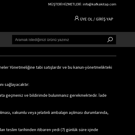
MÜŞTERİ HİZMETLERİ : info@kafkakitap.com
ÜYE OL / GİRİŞ YAP
meler Yönetmeliğine tabi satışlardır ve bu kanun-yönetmelikteki
nı sağlayacaktır:
tibata geçmeniz ve bildirimde bulunmanız gerekmektedir. İade
rtılması, vakumlu veya jelatinli ambalajın açılması durumlarında,
n teslim tarihinden itibaren yedi (7) günlük süre içinde