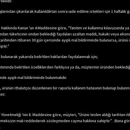
eklidir.
ajlarından çıkarılarak kullanıldıktan sonra iade edilme istekleri için 1 haftalı
 Hakkında Kanun 'un 4.Maddesine göre, "Tanıtım ve kullanma kılavuzunda ya da 
dan tüketicinin ondan beklediği faydaları azaltan maddi, hukuki veya ekonomik
tarihinden itibaren 30 gün içerisinde ayıplı mal bildiriminde bulunursa, ürün
ptir.”
e bulunarak yukarıda belirtilen haklardan faydalanmak için;
nıtımında belirtilen özelliklerden farklıysa ya da, müşterinin üründen beklediği 
inde ayıplı mal bildiriminde bulunmalıdır.
e, ürünün ithalatçısı düzenlenen bir raporla kullanım hatasının bulunup bulunmad
maz.
Yönetmeliği 'nin 8. Maddesine göre, müşteri, "Ürünü teslim aldığı tarihten it
meksizin malı reddederek sözleşmeden cayma hakkına sahiptir.” . Buna göre,
.