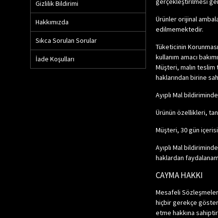
gerçekleştirilmesi ger
Gizlilik Bildirimi
Ürünler orijinal ambal
Hakkımızda
edilmemektedir.
Sıkca Sorulan Sorular
Tüketicinin Korunması
kullanım amacı bakımın
İade Koşulları
Müşteri, malın teslim 
haklarından birine sahi
Ayıplı Mal bildirimind
Ürünün özellikleri, ta
Müşteri, 30 gün içeris
Ayıplı Mal bildirimind
haklardan faydalana
CAYMA HAKKI
Mesafeli Sözleşmeler 
hiçbir gerekçe göster
etme hakkına sahiptir