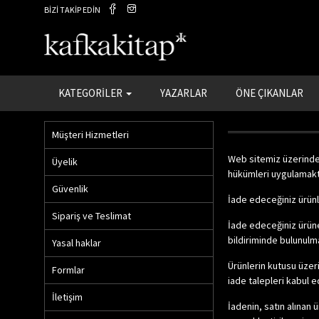
BİZİ TAKİP EDİN
KATEGORİLER
YAZARLAR
ÖNE ÇIKANLAR
Müşteri Hizmetleri
Web sitemiz üzerinden
Üyelik
hükümleri uygulamakt
Güvenlik
İade edeceğiniz ürünle
Sipariş ve Teslimat
İade edeceğiniz ürüne
bildiriminde bulunulm
Yasal haklar
Ürünlerin kutusu üzeri
Formlar
iade talepleri kabul 
İletişim
İadenin, satın alınan