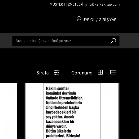
MÜŞTERİ HİZMETLERİ : info@kafkakitap.com
ÜYE OL / GİRİŞ YAP
Sırala:
Görünüm: