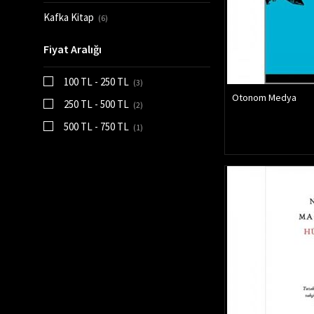
Kafka Kitap
(6)
Fiyat Aralığı
100 TL - 250 TL
(3)
Otonom Medya
250 TL - 500 TL
(2)
500 TL - 750 TL
(1)